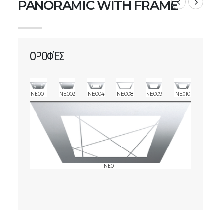
PANORAMIC WITH FRAME
ΟΡΟΦΈΣ
NE001
NE002
NE004
NE008
NE009
NE010
NE011