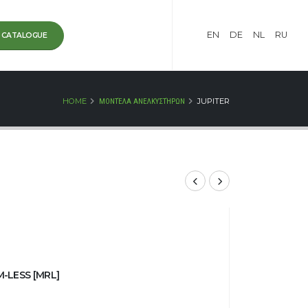
EN
DE
NL
RU
CATALOGUE
HOME
ΜΟΝΤΈΛΑ ΑΝΕΛΚΥΣΤΉΡΩΝ
JUPITER
-LESS [MRL]