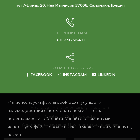
ул. Афинас 20, Неа Магнисия 57008, Салоники, Греция
ПОЗВОНИТЕ НАМ
+302312315431
ПОДПИШИТЕСЬ НА НАС
FACEBOOK
INSTAGRAM
LINKEDIN
Мы используем файлы cookie для улучшения
© Copyright 2016 - 2026. All Rights Reserved.
взаимодействия с пользователем и анализа
Created by
(2p) Twopix techs.
посещаемости веб-сайта. Узнайте о том, как мы
Условия использования
|
Политика защиты данных
используем файлы cookie и как вы можете ими управлять,
нажав.