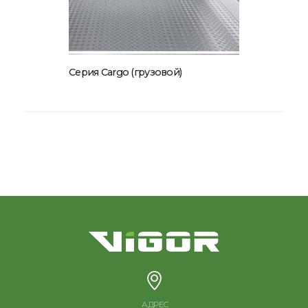
Серия Glass
Серия Cargo (грузовой)
АДРЕС