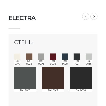
ELECTRA
СТЕНЫ
Ral
Ral
Ral
Ral
Ral
Ral
Ral
9010
8025
9006
3005
5008
7021
7035
Ral 7043
Ral 8017
Ral 9004