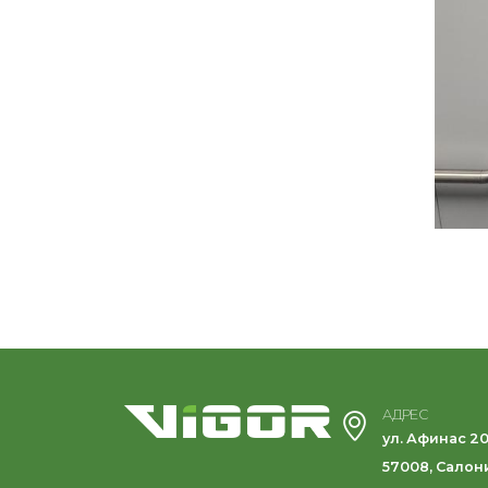
АДРЕС
ул. Афинас 2
57008, Салон