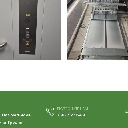
ПОЗВОНИТЕ НАМ
0, Неа Магнисия
+302312315431
ики, Греция