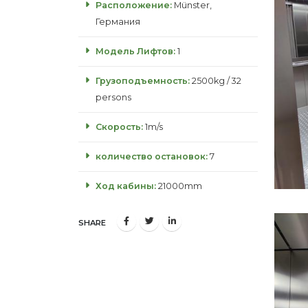
Расположение:
Münster,
Германия
Модель Лифтов:
1
Грузоподъемность:
2500kg / 32
persons
Скорость:
1m/s
количество остановок:
7
Ход кабины:
21000mm
SHARE